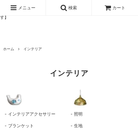
北欧雑貨と暮らしの道具lotta 神戸にある北欧雑貨と暮らしの道具ロ
ッタのオンラインストア【アラビア,クイストゴーなどの北欧ヴィンテ
メニュー
検索
カート
ージ食器,雅峰窯やソルテグラスジュエリーなどの作家の作品が並びま
す】
ホーム
インテリア
インテリア
インテリアアクセサリー
照明
ブランケット
生地