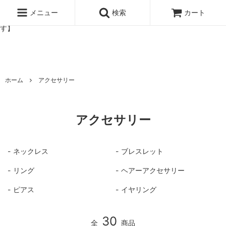
北欧雑貨と暮らしの道具lotta 神戸にある北欧雑貨と暮らしの道具ロ
ッタのオンラインストア【アラビア,クイストゴーなどの北欧ヴィンテ
メニュー
検索
カート
ージ食器,雅峰窯やソルテグラスジュエリーなどの作家の作品が並びま
す】
ホーム
アクセサリー
アクセサリー
ネックレス
ブレスレット
リング
ヘアーアクセサリー
ピアス
イヤリング
30
全
商品