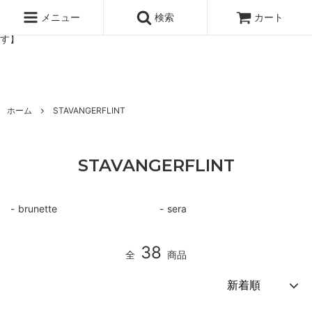
北欧雑貨と暮らしの道具lotta 神戸にある北欧雑貨と暮らしの道具ロ
ッタのオンラインストア【アラビア,クイストゴーなどの北欧ヴィンテ
メニュー
検索
カート
ージ食器,雅峰窯やソルテグラスジュエリーなどの作家の作品が並びま
す】
ホーム
STAVANGERFLINT
STAVANGERFLINT
brunette
sera
38
全
商品