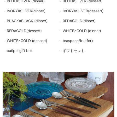
BLUE×SILVER (dinner)
BLUE×SILVER (dessert)
IVORY×SILVER(dinner)
IVORY×SILVER(dessert)
BLACK×BLACK (dinner)
RED×GOLD(dinner)
RED×GOLD(dessert)
WHITE×GOLD (dinner)
WHITE×GOLD (dessert)
teaspoon/fruitfork
cutipol gift box
ギフトセット