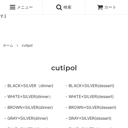
北欧雑貨と暮らしの道具lotta 神戸にある北欧雑貨と暮らしの道具ロ
ッタのオンラインストア【アラビア,クイストゴーなどの北欧ヴィンテ
メニュー
検索
カート
ージ食器,雅峰窯やソルテグラスジュエリーなどの作家の作品が並びま
す】
ホーム
cutipol
cutipol
BLACK×SILVER（dinner)
BLACK×SILVER(dessert)
WHITE×SILVER(dinner）
WHITE×SILVER(dessert)
BROWN×SILVER(dinner)
BROWN×SILVER(dessert)
GRAY×SILVER(dinner)
GRAY×SILVER(dessert)