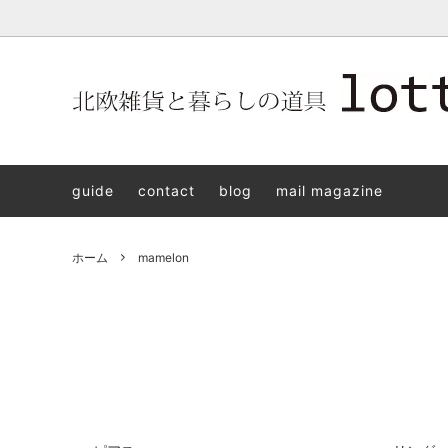
北欧雑貨と暮らしの道具lotta 神戸にある北欧雑貨と暮らしの道具
北欧ヴィンテージ食器
ARABIA
北欧雑貨と暮らしの道具lotta KOBE
日本の
Jens.H
「植物と
PLANT
guide
contact
blog
mail magazine
アクセサリー
STAVANGERFLINT
バッグ
GUSTA
8/30(s
ご予約チケット
royal copenhagen
iittala 
ホーム
mamelon
LISA LARSON
irma
sorte glass jewelry
coeur y
aya ogawa
樋山真
和田山真央
宮本め
雅峰窯
上中剛