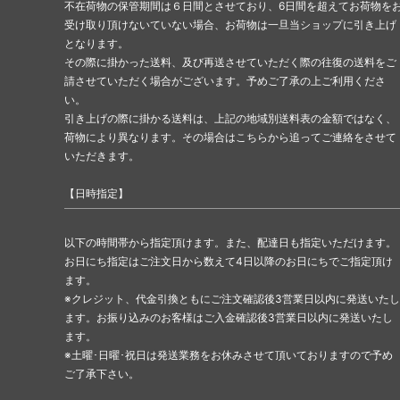
不在荷物の保管期間は６日間とさせており、6日間を超えてお荷物を
受け取り頂けないていない場合、お荷物は一旦当ショップに引き上げ
となります。
その際に掛かった送料、及び再送させていただく際の往復の送料をご
請させていただく場合がございます。予めご了承の上ご利用くださ
い。
引き上げの際に掛かる送料は、上記の地域別送料表の金額ではなく、
荷物により異なります。その場合はこちらから追ってご連絡をさせて
いただきます。
【日時指定】
以下の時間帯から指定頂けます。また、配達日も指定いただけます。
お日にち指定はご注文日から数えて4日以降のお日にちでご指定頂け
ます。
※クレジット、代金引換ともにご注文確認後3営業日以内に発送いたし
ます。お振り込みのお客様はご入金確認後3営業日以内に発送いたし
ます。
※土曜･日曜･祝日は発送業務をお休みさせて頂いておりますので予め
ご了承下さい。