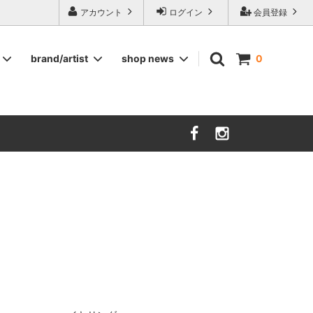
ージ食器,雅峰窯やソルテグラスジュエリーなどの作家の作品が並びます】
アカウント
ログイン
会員登録
brand/artist
shop news
0
インテリア
RORSTRAND
洋服
SOHOLM
COMPANY FINLAND
kauniste
FIN ET AUDACE
山田浩之
大西雅文 丹文窯
市野ちさと 丹泉窯