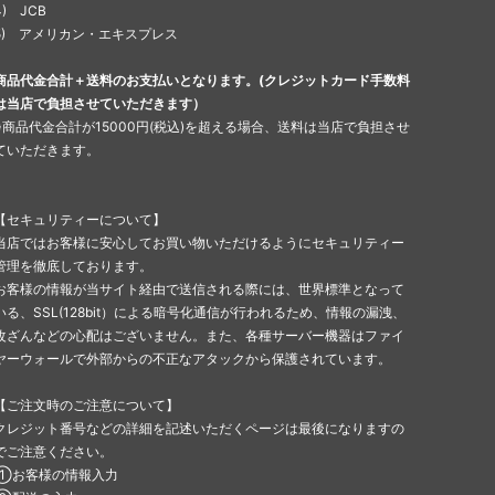
4) JCB
5) アメリカン・エキスプレス
商品代金合計＋送料のお支払いとなります。(クレジットカード手数料
は当店で負担させていただきます）
※商品代金合計が15000円(税込)を超える場合、送料は当店で負担させ
ていただきます。
【セキュリティーについて】
当店ではお客様に安心してお買い物いただけるようにセキュリティー
管理を徹底しております。
お客様の情報が当サイト経由で送信される際には、世界標準となって
いる、SSL(128bit）による暗号化通信が行われるため、情報の漏洩、
改ざんなどの心配はございません。また、各種サーバー機器はファイ
ヤーウォールで外部からの不正なアタックから保護されています。
【ご注文時のご注意について】
クレジット番号などの詳細を記述いただくページは最後になりますの
でご注意ください。
①お客様の情報入力