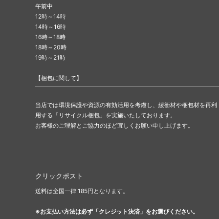
午前中
12時～14時
14時～16時
16時～18時
18時～20時
19時～21時
【梱包に関して】
当店では環境保護や資源の有効活用を考慮し、緩衝材や梱包材を再利
用する「リサイクル梱包」を実施いたしております。
お客様のご理解とご協力のほど宜しくお願い申し上げます。
クリックポスト
送料は全国一律 185円となります。
※お支払い方法は必ず「クレジット決済」をお選びください。