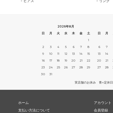
ピアス
リング
TANBA STYLE
清水万
坂本工窯
jicon
2026年8月
関野亮 / 関野ゆうこ
若生沙
日
月
火
水
木
金
土
日
月
mamelon
manni
1
2
3
4
5
6
7
8
6
7
9
10
11
12
13
14
15
13
14
16
17
18
19
20
21
22
20
21
23
24
25
26
27
28
29
27
28
30
31
実店舗のお休み 青=定休日
ホーム
アカウント
支払い方法について
会員登録