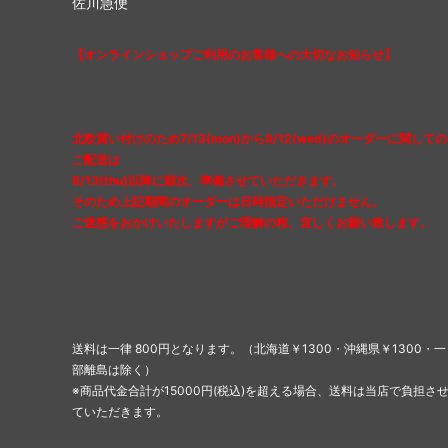
佐川急便
【オンラインショップご利用のお客様への大切なお知らせ】
北欧買い付けのため7/13(mon)から8/12(wed)のオーダーに関しての
ご配送は
8/13(thu)以降に順次、準備させていただきます。
そのため上記期間のオーダーは日時指定いただけません。
ご迷惑をおかけいたしますがご理解の程、宜しくお願い致します。
送料は一律 800円となります。（北海道￥1300・沖縄県￥1300・一
部離島は除く）
※商品代金合計が15000円(税込)を超える場合、送料は当店で負担さ
ていただきます。