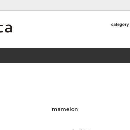
ロッタのオンラインストア【アラビア,クイストゴーなどの北欧ヴィンテ
category
器
.Quistgaard
植木鉢2026」 SHIKI
テーブル小物
GEFLE
「ANTIK MARKET 2026 」
S×雅峰窯 8/29(sat) -
9/26(sat)-10/6(tue)
小物
VSBERG
ショール
BR DENMARK
un)
/ nuutajarvi
cutipol
Lapuan Kankurit
a.
tamaki niime
弓
仲里香織 風香原
mamelon
ぐみ
山口真人
司 稲右衛門窯
西端春奈 末晴窯