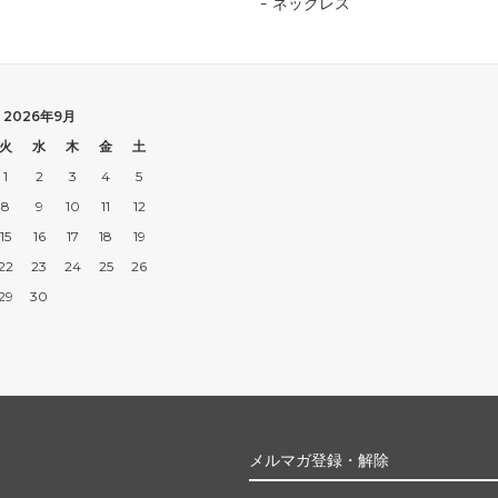
ネックレス
佐年 千代市陶房
森本芳弘 丹山窯
FUTAGAMI
2026年9月
耶香
長町香奈子
火
水
木
金
土
ne
1
2
3
4
5
8
9
10
11
12
15
16
17
18
19
22
23
24
25
26
29
30
メルマガ登録・解除