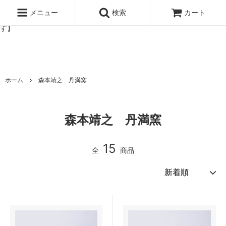
北欧雑貨と暮らしの道具lotta 神戸にある北欧雑貨と暮らしの道具ロ
ッタのオンラインストア【アラビア,クイストゴーなどの北欧ヴィンテ
メニュー
検索
カート
ージ食器,雅峰窯やソルテグラスジュエリーなどの作家の作品が並びま
す】
ホーム
森本靖之 丹満窯
森本靖之 丹満窯
15
全
商品