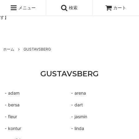
北欧雑貨と暮らしの道具lotta 神戸にある北欧雑貨と暮らしの道具ロ
ッタのオンラインストア【アラビア,クイストゴーなどの北欧ヴィンテ
メニュー
検索
カート
ージ食器,雅峰窯やソルテグラスジュエリーなどの作家の作品が並びま
す】
ホーム
GUSTAVSBERG
GUSTAVSBERG
adam
arena
bersa
dart
fleur
jasmin
kontur
linda