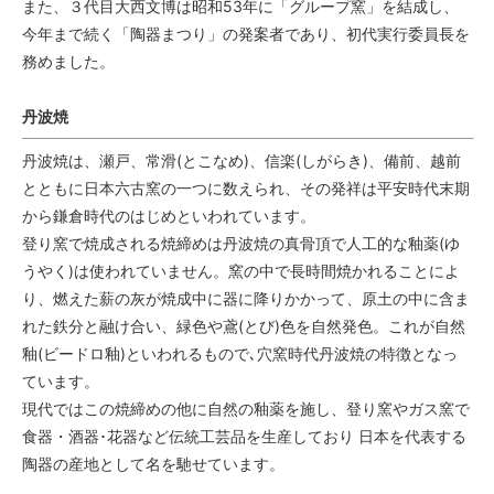
また、３代目大西文博は昭和53年に「グループ窯」を結成し、
今年まで続く「陶器まつり」の発案者であり、初代実行委員長を
務めました。
丹波焼
丹波焼は、瀬戸、常滑(とこなめ)、信楽(しがらき)、備前、越前
とともに日本六古窯の一つに数えられ、その発祥は平安時代末期
から鎌倉時代のはじめといわれています。
登り窯で焼成される焼締めは丹波焼の真骨頂で人工的な釉薬(ゆ
うやく)は使われていません。窯の中で長時間焼かれることによ
り、燃えた薪の灰が焼成中に器に降りかかって、原土の中に含ま
れた鉄分と融け合い、緑色や鳶(とび)色を自然発色。これが自然
釉(ビードロ釉)といわれるもので､穴窯時代丹波焼の特徴となっ
ています。
現代ではこの焼締めの他に自然の釉薬を施し、登り窯やガス窯で
食器・酒器･花器など伝統工芸品を生産しており 日本を代表する
陶器の産地として名を馳せています。