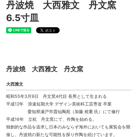
丹波焼 大西雅文 丹文窯
6.5寸皿
丹波焼 大西雅文 丹文窯
丹波焼 大西雅文 丹文窯
大西雅文
昭和55年3月9日 丹文窯4代目 長男として生まれる
平成12年 浪速短期大学 デザイン美術科工芸専攻 卒業
愛知県瀬戸市霞仙陶苑（加藤 裕重 氏）にて修行
平成16年 立杭 丹文窯にて、作陶を始める。
独創的な作品を追求し日本のみならず海外においても展覧会を開
催し、丹波焼の新たな可能性を探り作陶を続けています。