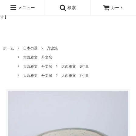
北欧雑貨と暮らしの道具lotta 神戸にある北欧雑貨と暮らしの道具ロ
ッタのオンラインストア【アラビア,クイストゴーなどの北欧ヴィンテ
メニュー
検索
カート
ージ食器,雅峰窯やソルテグラスジュエリーなどの作家の作品が並びま
す】
ホーム
日本の器
丹波焼
大西雅文 丹文窯
大西雅文 丹文窯
大西雅文 6寸皿
大西雅文 丹文窯
大西雅文 7寸皿