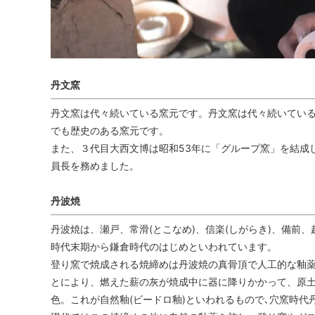
丹文窯
丹文窯は代々続いている窯元です。丹文窯は代々続いている
でも歴史のある窯元です。
また、３代目大西文博は昭和53年に「グループ窯」を結成
員長を務めました。
丹波焼
丹波焼は、瀬戸、常滑(とこなめ)、信楽(しがらき)、備前
時代末期から鎌倉時代のはじめといわれています。
登り窯で焼成される焼締めは丹波焼の真骨頂で人工的な釉薬
とにより、燃えた薪の灰が焼成中に器に降りかかって、原土
色。これが自然釉(ビードロ釉)といわれるもので､穴窯時代