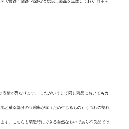
窯で食器・酒器･花器など伝統工芸品を生産しており 日本を
つ表情が異なります。 したがいまして同じ商品においてもカ
素地と釉薬部分の収縮率が違うため生じるもの）うつわの割れ
います。こちらも製造時にできる自然なものであり不良品では