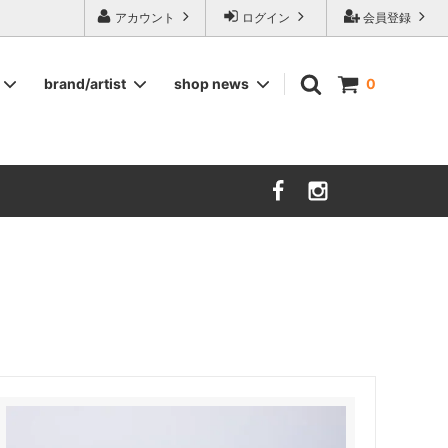
ージ食器,雅峰窯やソルテグラスジュエリーなどの作家の作品が並びます】
アカウント
ログイン
会員登録
brand/artist
shop news
0
インテリア
RORSTRAND
洋服
SOHOLM
COMPANY FINLAND
kauniste
FIN ET AUDACE
山田浩之
大西雅文 丹文窯
市野ちさと 丹泉窯