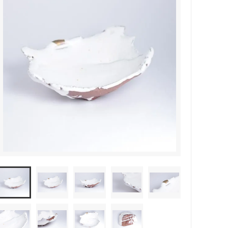
森本靖之 丹満窯
シマタニ昇龍 syouryu
一翠窯