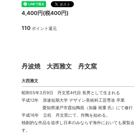
TANBA STYLE
清水万
4,400円(税400円)
坂本工窯
jicon
110
ポイント還元
関野亮 / 関野ゆうこ
若生沙
丹波焼 大西雅文 丹文窯
mamelon
manni
丹波焼 大西雅文 丹文窯
大西雅文
昭和55年3月9日 丹文窯4代目 長男として生まれる
平成12年 浪速短期大学 デザイン美術科工芸専攻 卒業
愛知県瀬戸市霞仙陶苑（加藤 裕重 氏）にて修行
平成16年 立杭 丹文窯にて、作陶を始める。
独創的な作品を追求し日本のみならず海外においても展覧
す。