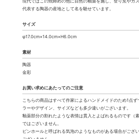
現代ではこの焼締めの他に自然の釉薬を施し、登り窯やガス
代表する陶器の産地として名を馳せています。
サイズ
φ17.0cm×14.0cm×H6.0cm
素材
陶器
金彩
お買い求めにあたってのご注意
こちらの商品はすべて作家によるハンドメイドのため1点ず
ラーやデザイン、サイズなども多少違いがございます。
釉薬部分の割れたような表情は貫入とよばれるものです（
ではございません。
ピンホールと呼ばれる気泡のようなものがある場合がござ
ございません。