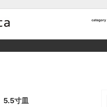
ロッタのオンラインストア【アラビア,クイストゴーなどの北欧ヴィンテ
category
器
.Quistgaard
植木鉢2026」 SHIKI
テーブル小物
GEFLE
「ANTIK MARKET 2026 」
S×雅峰窯 8/29(sat) -
9/26(sat)-10/6(tue)
小物
VSBERG
ショール
BR DENMARK
un)
/ nuutajarvi
cutipol
Lapuan Kankurit
a.
tamaki niime
弓
仲里香織 風香原
ぐみ
山口真人
5.5寸皿
司 稲右衛門窯
西端春奈 末晴窯