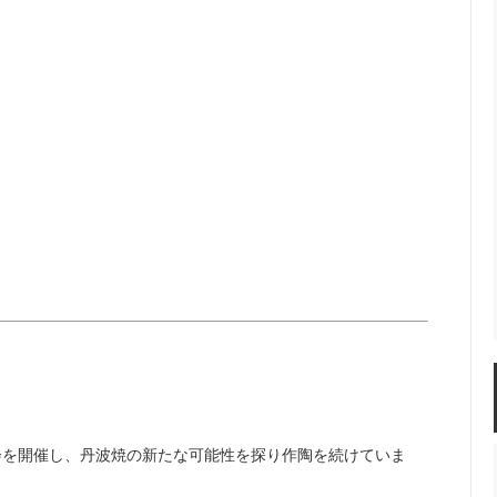
佐年 千代市陶房
森本芳弘 丹山窯
FUTAGAMI
耶香
長町香奈子
ne
会を開催し、丹波焼の新たな可能性を探り作陶を続けていま