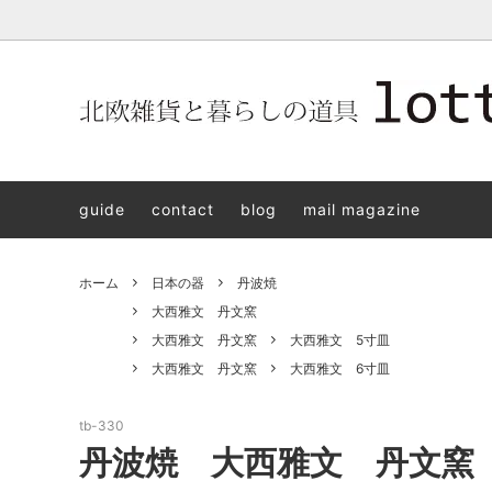
北欧雑貨と暮らしの道具lotta 神戸にある北欧雑貨と暮らしの道具
北欧ヴィンテージ食器
ARABIA
北欧雑貨と暮らしの道具lotta KOBE
日本の
Jens.H
「植物と
PLANT
guide
contact
blog
mail magazine
アクセサリー
STAVANGERFLINT
バッグ
GUSTA
8/30(s
ご予約チケット
royal copenhagen
iittala 
ホーム
日本の器
丹波焼
LISA LARSON
irma
大西雅文 丹文窯
大西雅文 丹文窯
大西雅文 5寸皿
sorte glass jewelry
coeur y
大西雅文 丹文窯
大西雅文 6寸皿
aya ogawa
樋山真
tb-330
和田山真央
宮本め
丹波焼 大西雅文 丹文窯 
雅峰窯
上中剛