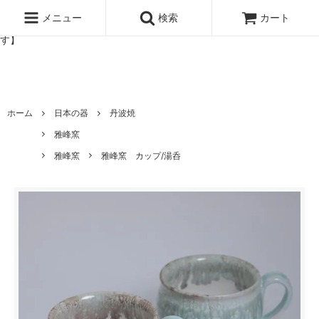
北欧雑貨と暮らしの道具lotta 神戸にある北欧雑貨と暮らしの道具ロ
ッタのオンラインストア【アラビア,クイストゴーなどの北欧ヴィンテ
メニュー
検索
カート
ージ食器,雅峰窯やソルテグラスジュエリーなどの作家の作品が並びま
す】
ホーム
日本の器
丹波焼
雅峰窯
雅峰窯
雅峰窯 カップ/湯呑