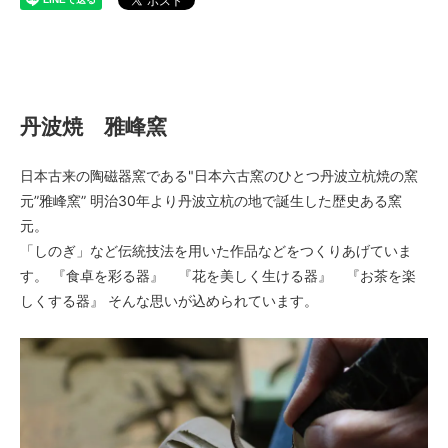
丹波焼 雅峰窯
丹波焼 雅峰窯
日本古来の陶磁器窯である"日本六古窯のひとつ丹波立杭焼の窯
元”雅峰窯” 明治30年より丹波立杭の地で誕生した歴史ある窯
元。
「しのぎ」など伝統技法を用いた作品などをつくりあげていま
す。 『食卓を彩る器』 『花を美しく生ける器』 『お茶を楽
しくする器』 そんな思いが込められています。