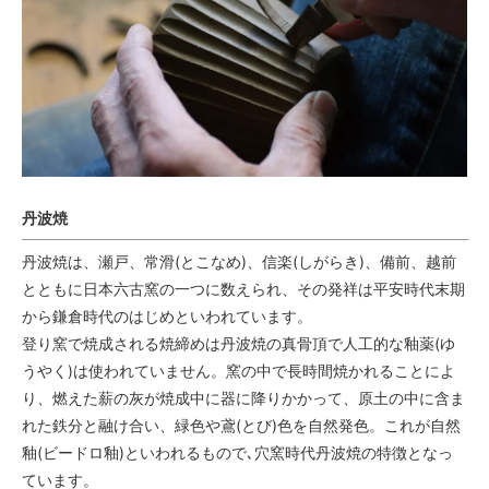
丹波焼
丹波焼は、瀬戸、常滑(とこなめ)、信楽(しがらき)、備前、越前
とともに日本六古窯の一つに数えられ、その発祥は平安時代末期
から鎌倉時代のはじめといわれています。
登り窯で焼成される焼締めは丹波焼の真骨頂で人工的な釉薬(ゆ
うやく)は使われていません。窯の中で長時間焼かれることによ
り、燃えた薪の灰が焼成中に器に降りかかって、原土の中に含ま
れた鉄分と融け合い、緑色や鳶(とび)色を自然発色。これが自然
釉(ビードロ釉)といわれるもので､穴窯時代丹波焼の特徴となっ
ています。