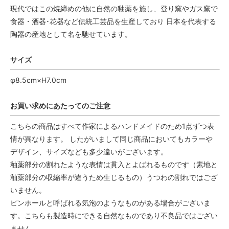
現代ではこの焼締めの他に自然の釉薬を施し、登り窯やガス窯で
食器・酒器･花器など伝統工芸品を生産しており 日本を代表する
陶器の産地として名を馳せています。
サイズ
φ8.5cm×H7.0cm
お買い求めにあたってのご注意
こちらの商品はすべて作家によるハンドメイドのため1点ずつ表
情が異なります。 したがいまして同じ商品においてもカラーや
デザイン、サイズなども多少違いがございます。
釉薬部分の割れたような表情は貫入とよばれるものです（素地と
釉薬部分の収縮率が違うため生じるもの）うつわの割れではござ
いません。
ピンホールと呼ばれる気泡のようなものがある場合がございま
す。こちらも製造時にできる自然なものであり不良品ではござい
ません。