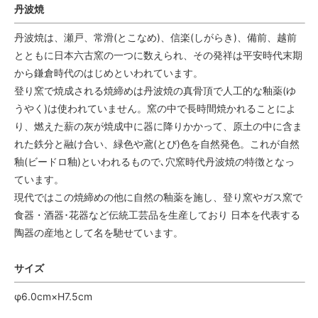
丹波焼
丹波焼は、瀬戸、常滑(とこなめ)、信楽(しがらき)、備前、越前
とともに日本六古窯の一つに数えられ、その発祥は平安時代末期
から鎌倉時代のはじめといわれています。
登り窯で焼成される焼締めは丹波焼の真骨頂で人工的な釉薬(ゆ
うやく)は使われていません。窯の中で長時間焼かれることによ
り、燃えた薪の灰が焼成中に器に降りかかって、原土の中に含ま
れた鉄分と融け合い、緑色や鳶(とび)色を自然発色。これが自然
釉(ビードロ釉)といわれるもので､穴窯時代丹波焼の特徴となっ
ています。
現代ではこの焼締めの他に自然の釉薬を施し、登り窯やガス窯で
食器・酒器･花器など伝統工芸品を生産しており 日本を代表する
陶器の産地として名を馳せています。
サイズ
φ6.0cm×H7.5cm