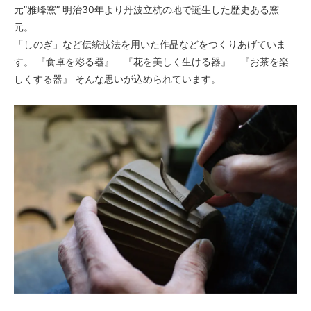
元”雅峰窯” 明治30年より丹波立杭の地で誕生した歴史ある窯
元。
「しのぎ」など伝統技法を用いた作品などをつくりあげていま
す。 『食卓を彩る器』 『花を美しく生ける器』 『お茶を楽
しくする器』 そんな思いが込められています。