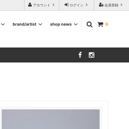
ージ食器,雅峰窯やソルテグラスジュエリーなどの作家の作品が並びます】
アカウント
ログイン
会員登録
brand/artist
shop news
0
インテリア
RORSTRAND
洋服
SOHOLM
COMPANY FINLAND
kauniste
FIN ET AUDACE
山田浩之
大西雅文 丹文窯
市野ちさと 丹泉窯