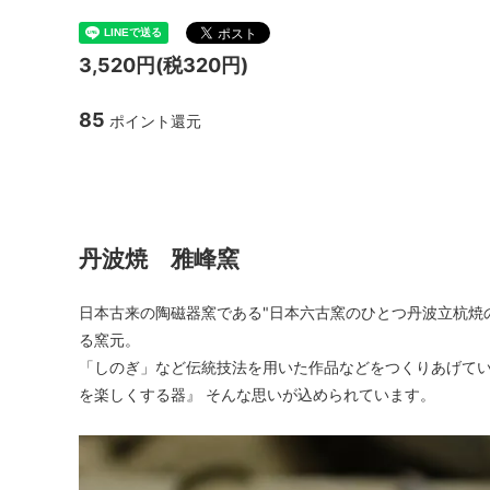
TANBA STYLE
清水万
3,520円(税320円)
坂本工窯
jicon
85
ポイント還元
関野亮 / 関野ゆうこ
若生沙
mamelon
manni
丹波焼 雅峰窯
丹波焼 雅峰窯
日本古来の陶磁器窯である"日本六古窯のひとつ丹波立杭焼の
る窯元。
「しのぎ」など伝統技法を用いた作品などをつくりあげてい
を楽しくする器』 そんな思いが込められています。