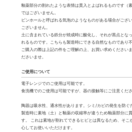
釉薬部分の割れたような表情は貫入とよばれるものです（
ではございません。
ピンホールと呼ばれる気泡のようなものがある場合がござ
ございません。
土に含まれている鉄分が焼成時に酸化し、それが黒点とな
れるものです。こちらも製造時にできる自然なものであり
ご購入の際は上記の件をご理解の上、お買い求めくださいま
ださいませ。
ご使用について
電子レンジでのご使用は可能です。
食洗機でのご使用は可能ですが、器の接触等にご注意くだ
陶器は吸水性、通水性があります。シミ/カビの発生を防ぐ
製造時に素地（土）と釉薬の収縮率が違うため釉薬部分に貫
す。 これは素地が割れてできるヒビとは異なるため、そこ
心してお使いいただけます。