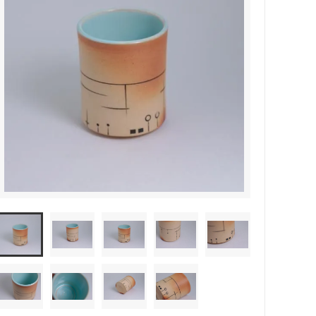
森本靖之 丹満窯
シマタニ昇龍 syouryu
一翠窯