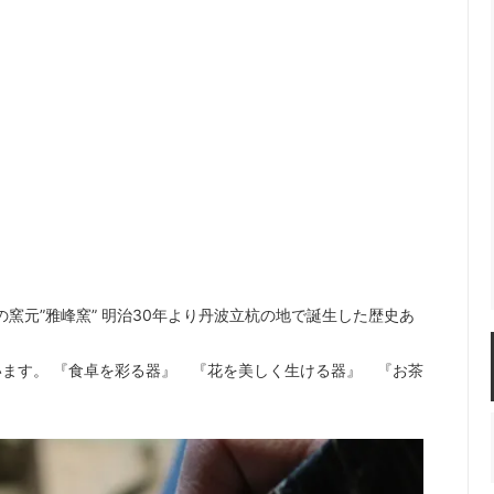
佐年 千代市陶房
森本芳弘 丹山窯
FUTAGAMI
耶香
長町香奈子
ne
窯元”雅峰窯” 明治30年より丹波立杭の地で誕生した歴史あ
ます。 『食卓を彩る器』 『花を美しく生ける器』 『お茶