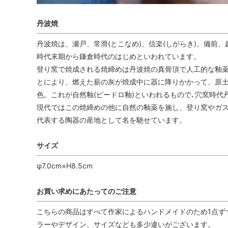
丹波焼
丹波焼は、瀬戸、常滑(とこなめ)、信楽(しがらき)、備前
時代末期から鎌倉時代のはじめといわれています。
登り窯で焼成される焼締めは丹波焼の真骨頂で人工的な釉薬
とにより、燃えた薪の灰が焼成中に器に降りかかって、原土
色。これが自然釉(ビードロ釉)といわれるもので､穴窯時代
現代ではこの焼締めの他に自然の釉薬を施し、登り窯やガス
代表する陶器の産地として名を馳せています。
サイズ
φ7.0cm×H8.5cm
お買い求めにあたってのご注意
こちらの商品はすべて作家によるハンドメイドのため1点ず
ラーやデザイン、サイズなども多少違いがございます。