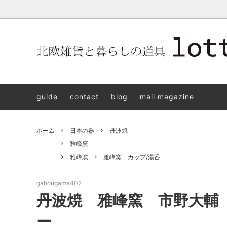
北欧雑貨と暮らしの道具lotta 神戸にある北欧雑貨と暮らしの道具
北欧ヴィンテージ食器
ARABIA
北欧雑貨と暮らしの道具lotta KOBE
日本の
Jens.H
「植物と
PLANT
guide
contact
blog
mail magazine
アクセサリー
STAVANGERFLINT
バッグ
GUSTA
8/30(s
ご予約チケット
royal copenhagen
iittala 
ホーム
日本の器
丹波焼
LISA LARSON
irma
雅峰窯
雅峰窯
雅峰窯 カップ/湯呑
sorte glass jewelry
coeur y
aya ogawa
樋山真
gahougama402
丹波焼 雅峰窯 市野大輔
和田山真央
宮本め
ー
雅峰窯
上中剛