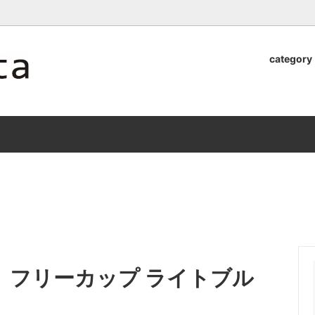
ロッタのオンラインストア【アラビア,クイストゴーなどの北欧ヴィンテ
category
器
.Quistgaard
植木鉢2026」 SHIKI
テーブル小物
GEFLE
「ANTIK MARKET 2026 」
S×雅峰窯 8/29(sat) -
9/26(sat)-10/6(tue)
小物
VSBERG
ショール
BR DENMARK
un)
/ nuutajarvi
cutipol
Lapuan Kankurit
a.
tamaki niime
弓
仲里香織 風香原
 フリーカップ ライトブル
ぐみ
山口真人
司 稲右衛門窯
西端春奈 末晴窯