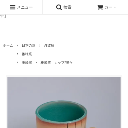
北欧雑貨と暮らしの道具lotta 神戸にある北欧雑貨と暮らしの道具ロ
ッタのオンラインストア【アラビア,クイストゴーなどの北欧ヴィンテ
メニュー
検索
カート
ージ食器,雅峰窯やソルテグラスジュエリーなどの作家の作品が並びま
す】
ホーム
日本の器
丹波焼
雅峰窯
雅峰窯
雅峰窯 カップ/湯呑