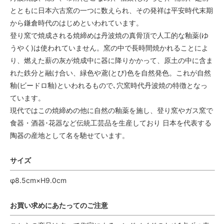
とともに日本六古窯の一つに数えられ、その発祥は平安時代末期
から鎌倉時代のはじめといわれています。
登り窯で焼成される焼締めは丹波焼の真骨頂で人工的な釉薬(ゆ
うやく)は使われていません。窯の中で長時間焼かれることによ
り、燃えた薪の灰が焼成中に器に降りかかって、原土の中に含ま
れた鉄分と融け合い、緑色や鳶(とび)色を自然発色。これが自然
釉(ビードロ釉)といわれるもので､穴窯時代丹波焼の特徴となっ
ています。
現代ではこの焼締めの他に自然の釉薬を施し、登り窯やガス窯で
食器・酒器･花器など伝統工芸品を生産しており 日本を代表する
陶器の産地として名を馳せています。
サイズ
φ8.5cm×H9.0cm
お買い求めにあたってのご注意