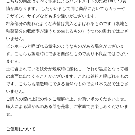
こちらの商品はすべて作家によるハンドメイドのため1点ずつ表
情が異なります。 したがいまして同じ商品においてもカラーや
デザイン、サイズなども多少違いがございます。
釉薬部分の割れたような表情は貫入とよばれるものです（素地と
釉薬部分の収縮率が違うため生じるもの）うつわの割れではござ
いません。
ピンホールと呼ばれる気泡のようなものがある場合がございま
す。こちらも製造時にできる自然なものであり不良品ではござい
ません。
土に含まれている鉄分が焼成時に酸化し、それが黒点となって器
の表面に出てくることがございます。これは鉄粉と呼ばれるもの
です。こちらも製造時にできる自然なものであり不良品ではござ
いません。
ご購入の際は上記の件をご理解の上、お買い求めくださいませ。
職人による温かみのある器を是非、ご家庭でお楽しみくださいま
せ。
ご使用について