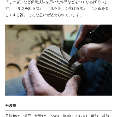
「しのぎ」など伝統技法を用いた作品などをつくりあげていま
す。 『食卓を彩る器』 『花を美しく生ける器』 『お茶を楽
しくする器』 そんな思いが込められています。
丹波焼
丹波焼は、瀬戸、常滑(とこなめ)、信楽(しがらき)、備前、越前